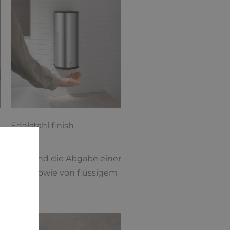
Edelstahl finish
altener Hand die Abgabe einer
aumseife sowie von flüssigem