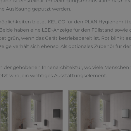
sgabe ist einstellbar. Im Reinigungsmodus kann das G
ne Auslösung geputzt werden.
möglichkeiten bietet KEUCO für den PLAN Hygienemittel
 Beide haben eine LED-Anzeige für den Füllstand sowie d
t grün, wenn das Gerät betriebsbereit ist. Rot blinkt es
eige verhält sich ebenso. Als optionales Zubehör für de
 in der gehobenen Innenarchitektur, wo viele Mensche
tzt wird, ein wichtiges Ausstattungselement.