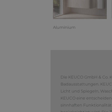
Aluminium
Die KEUCO GmbH & Co. KG 
Badausstattungen. KEUCO 
Licht und Spiegeln, Was
KEUCO eine entscheidende
sinnhaften Funktionalitä