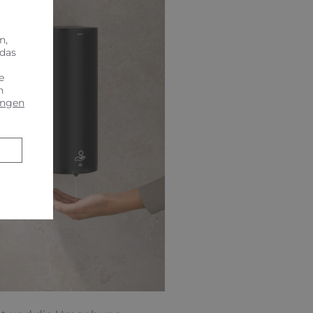
n,
 das
e
n
ungen