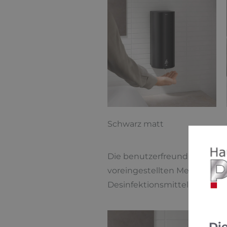
Schwarz matt
Die benutzerfreundliche Bedi
voreingestellten Menge auslö
Desinfektionsmittel gewährl
Di