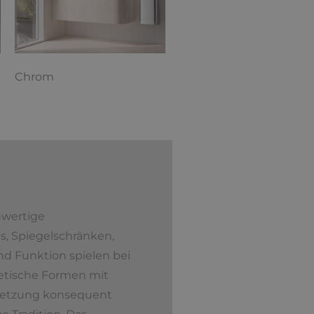
Chrom
hwertige
s, Spiegelschränken,
d Funktion spielen bei
hetische Formen mit
Umsetzung konsequent