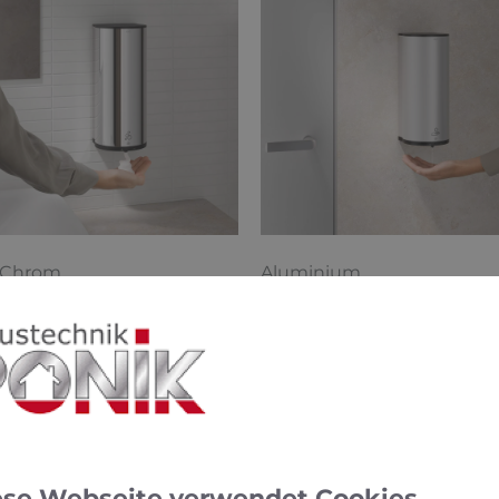
Chrom
Aluminium
enung erfolgt über einen Sensor, der bei darunter geh
st. Einstellbare Portionsmengen von Flüssig- oder Sch
eisten einen sparsamen Verbrauch.
ese Webseite verwendet Cookies