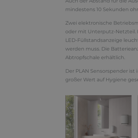
Auch der Abstand für die Au
mindestens 10 Sekunden oh
Zwei elektronische Betriebs
oder mit Unterputz-Netzteil.
LED-Füllstandsanzeige leuchte
werden muss. Die Batterieanz
Abtropfschale erhältlich.
Der PLAN Sensorspender ist
großer Wert auf Hygiene gese