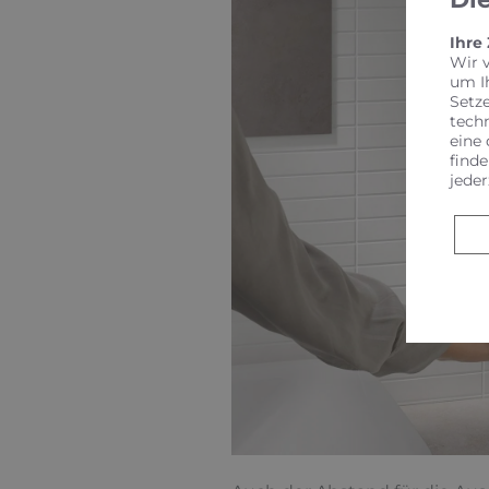
Ihre
Wir 
um I
Setz
tech
eine 
finde
jeder