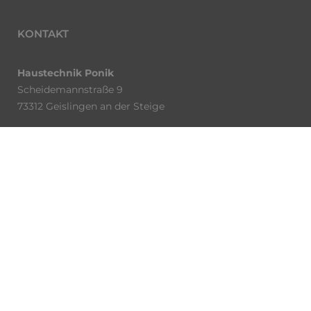
KONTAKT
Haustechnik Ponik
Scheidemannstraße 9
73312 Geislingen an der Steige
Telefon:
0176 23424230
E-Mail:
info@haustechnik-ponik.de
ÖFFNUNGSZEITEN
Montag – Donnerstag:
8.00 – 17.00 Uhr
Freitag: