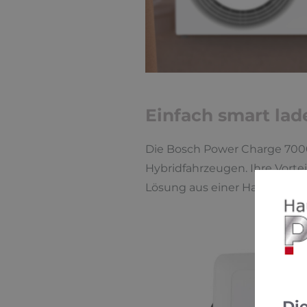
Einfach smart lad
Die Bosch Power Charge 7000
Hybridfahrzeugen. Ihre Vorte
Lösung aus einer Hand. Mit de
Di