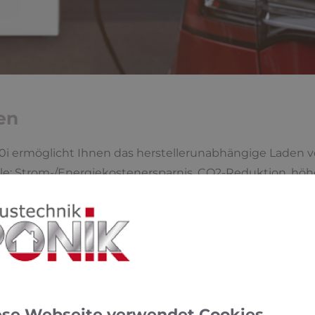
en
i ermöglicht Ihnen das herstellerunabhängige Laden vo
ile: Strom-/Energiekostenersparnis, CO2-Reduktion, hö
r Wallbox von Bosch sind Sie für die Zukunft optimal auf
Einfach nachhal
Die Wallbox lässt sich müh
ese Webseite verwendet Cookies
integrieren*. So können S