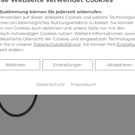
einer Photovoltaik-Anlag
 Zustimmung können Sie jederzeit widerrufen.
reduzierten Stromkosten pr
verwenden auf dieser Webseite Cookies und weitere Technologie
hnen ein bestmögliches Nutzungserlebnis zu bieten. Sie können
Betrieb eines Ladestromzäh
en von Cookies auch ablehnen und unsere Seite nur mit den
Laden (Autostrom) ermögli
nisch notwendigen Cookies nutzen. Weitere Informationen, sowi
detaillierte Übersicht der Cookies und eingesetzten Technologie
Stromkosteneinsparungen
n Sie in unserer
Datenschutzerklärung
. Sie können Ihre
Einstell
zeit ändern.
*Noch effizienter und nach
Ablehnen
Ablehnen
Einstellungen
Akzeptieren
Verbindung mit Ihrer Bo
zusätzlichen Integration 
Datenschutz
Impressum
verfügbar ab Herbst 2023.