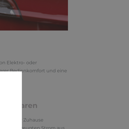
n Elektro- oder
herer Bedienkomfort und eine
gestellt.
tig sparen
elos in Ihr Zuhause
ie selbsterzeugten Strom aus