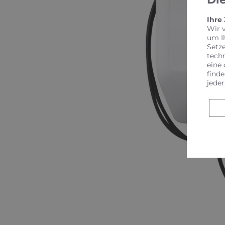
Ihre
Wir 
um I
Setz
tech
eine 
finde
jeder