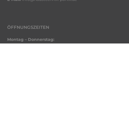
ÖFFNUNGSZEITEN
Montag – Donnerstag:
8.00 – 17.00 Uhr
Freitag:
8.00 – 13.30 Uhr
SOCIAL MEDIA