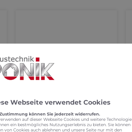
KEUCO PHÖNIX –
Spiegelschrank punktet
mit reduziertem Design
ese Webseite verwendet Cookies
und benutzerfreundlicher
Bedienung
 Zustimmung können Sie jederzeit widerrufen.
verwenden auf dieser Webseite Cookies und weitere Technologie
hnen ein bestmögliches Nutzungserlebnis zu bieten. Sie können
Spiegelschrank punktet mit reduziertem
en von Cookies auch ablehnen und unsere Seite nur mit den