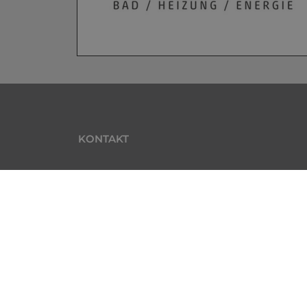
KONTAKT
Haustechnik Ponik
Scheidemannstraße 9
73312 Geislingen an der Steige
Telefon:
0176 23424230
E-Mail:
info@haustechnik-ponik.de