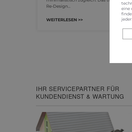
tech
Re-Design…
eine 
finde
jeder
WEITERLESEN >>
IHR SERVICEPARTNER FÜR
KUNDENDIENST & WARTUNG