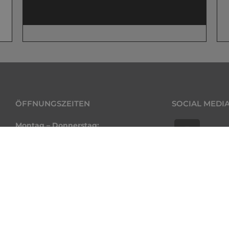
ÖFFNUNGSZEITEN
SOCIAL MEDI
Montag – Donnerstag:
8.00 – 17.00 Uhr
Freitag:
8.00 – 13.30 Uhr