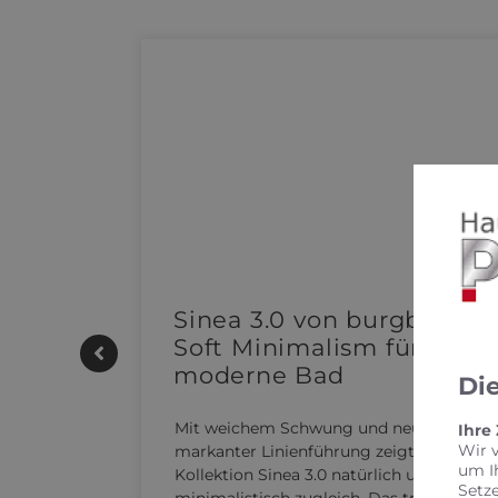
e |
Sinea 3.0 von burgbad:
Soft Minimalism für das
moderne Bad
Di
UTHERM
Mit weichem Schwung und neuer,
Ihre
kensystem
Wir 
markanter Linienführung zeigt sich die
 REHAU
um I
Kollektion Sinea 3.0 natürlich und
Setz
n…
minimalistisch zugleich. Das trendige