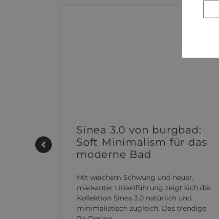
e |
Sinea 3.0 von burgbad:
Soft Minimalism für das
moderne Bad
UTHERM
Mit weichem Schwung und neuer,
kensystem
markanter Linienführung zeigt sich die
 REHAU
Kollektion Sinea 3.0 natürlich und
n…
minimalistisch zugleich. Das trendige
Re-Design…