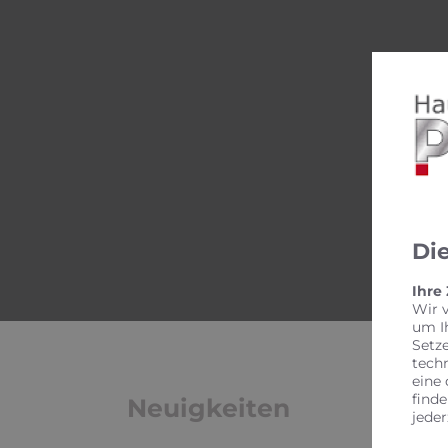
J
Di
Ihre
Wir 
um I
Setz
tech
eine 
finde
Neuigkeiten
jeder