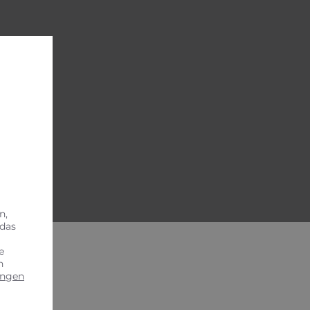
n!
n,
 das
e
n
ungen