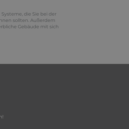
Systeme, die Sie bei der
nnen sollten. Außerdem
rbliche Gebäude mit sich
n!