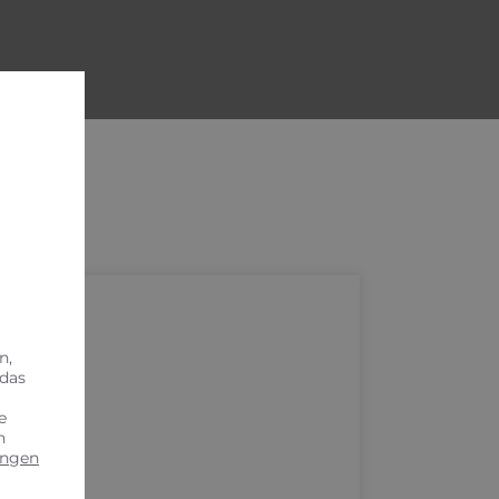
n,
 das
e
n
ungen