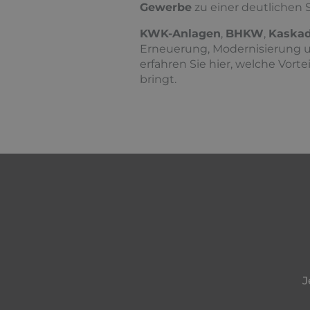
Gewerbe
zu einer deutlichen
KWK-Anlagen
,
BHKW
,
Kaskad
Erneuerung, Modernisierung u
erfahren Sie hier, welche Vort
bringt.
J