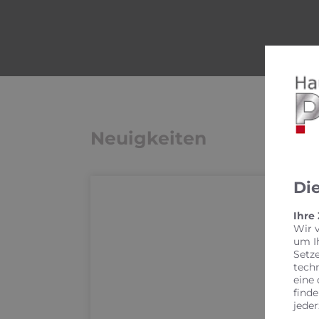
Neuigkeiten
Di
Ihre
Wir 
um I
Setz
tech
eine 
finde
jeder