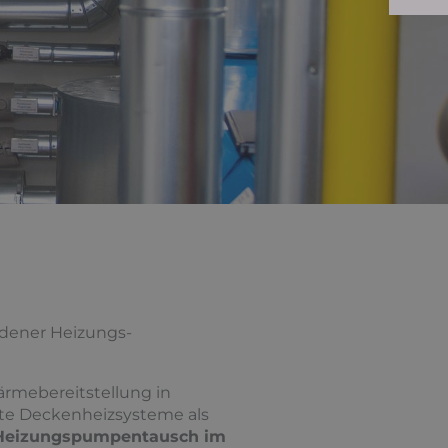
edener Heizungs­
ärmebereitstellung in
nte Deckenheizsysteme als
Heizungspumpentausch im