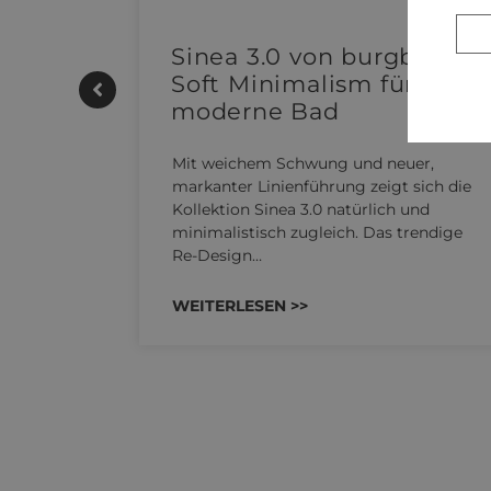
e |
Sinea 3.0 von burgbad:
Soft Minimalism für das
moderne Bad
UTHERM
Mit weichem Schwung und neuer,
kensystem
markanter Linienführung zeigt sich die
 REHAU
Kollektion Sinea 3.0 natürlich und
n…
minimalistisch zugleich. Das trendige
Re-Design…
WEITERLESEN >>